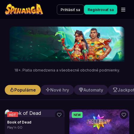
Prihlásiť sa
Registrovať sa
18+. Platia obmedzenia a všeobecné obchodné podmienky.
Spinanga kasíno
Športový bonus za prvý vklad
Populárne
Nové hry
Automaty
Jackpo
100% az to 200 USDT
Získať bonus
HOT
NEW
Book of Dead
Play'n GO