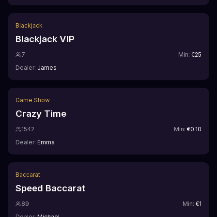
LIVE
Blackjack
Blackjack VIP
7
Min:
€25
Dealer:
James
LIVE
Game Show
Crazy Time
1542
Min:
€0.10
Dealer:
Emma
LIVE
Baccarat
Speed Baccarat
89
Min:
€1
Dealer:
Michael