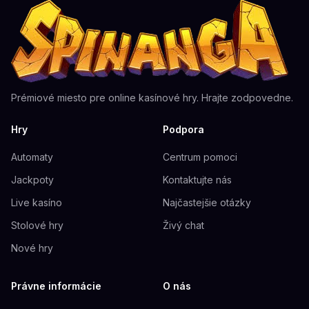
oficiálnych licencií Comoro Islands a Curaçao.
Tieto licencie zabezpečujú férovosť,
transparentnosť a dodržiavanie medzinárodných
štandardov.
Bezpečnosť hráčov je pre nás kľúčová. Spinanga
Prémiové miesto pre online kasínové hry. Hrajte zodpovedne.
SK využíva SSL šifrovanie najnovšej generácie,
ktoré chráni všetky osobné údaje aj finančné
Hry
Podpora
transakcie. Naša spoločnosť patrí pod Rabidi N.V.,
Automaty
Centrum pomoci
renomovaného operátora s bohatými
Jackpoty
Kontaktujte nás
skúsenosťami v oblasti online zábavy. Hráči tak
majú istotu, že ich prostriedky aj dáta sú vždy v
Live kasíno
Najčastejšie otázky
bezpečí.
Stolové hry
Živý chat
Naša platforma je tiež navrhnutá s dôrazom na
Nové hry
používateľskú prívetivosť. Intuitívne rozhranie,
prehľadné tlačidlá a responzívny dizajn
Právne informácie
O nás
zabezpečujú, že aj noví hráči sa rýchlo zorientujú.